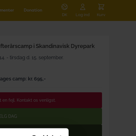
menter
Donation
DK
Log ind
Kurv
fterårscamp i Skandinavisk Dyrepark
4. - tirsdag d. 15. september.
dages camp: kr. 695,-
 en fejl. Kontakt os venligst.
VÆLG DAG
ÆLG BILLETTER