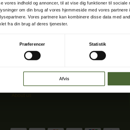
se vores indhold og annoncer, til at vise dig funktioner til sociale
DKK 125.00
oplysninger om din brug af vores hjemmeside med vores partnere i
ysepartnere. Vores partnere kan kombinere disse data med andr
et fra din brug af deres tjenester.
Præferencer
Statistik
Quicklinks:
Contact us
Afvis
Privacy policy
Terms & Conditions
About us