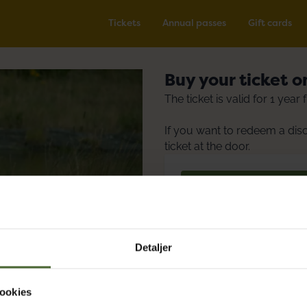
Tickets
Annual passes
Gift cards
Buy your ticket o
The ticket is valid for 1 yea
If you want to redeem a dis
ticket at the door.
1. CHOOSE TICKET
Web Ticket Adult
Detaljer
DKK 220.00
ookies
Web Ticket Child (3-11 yea