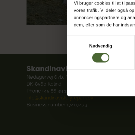
Vi bruger cookies til at tilpas
vores trafik. Vi deler også 
annonceringspartnere og anal
dem, eller som de har indsaml
Samtykkevalg
Nødvendig
Skandinavisk Dyrepark
Nødagervej 67b, Nødager
DK-8560 Kolind
Phone +45 86 39 13 33
info@skandinaviskdyrepark.dk
Business number 17407473