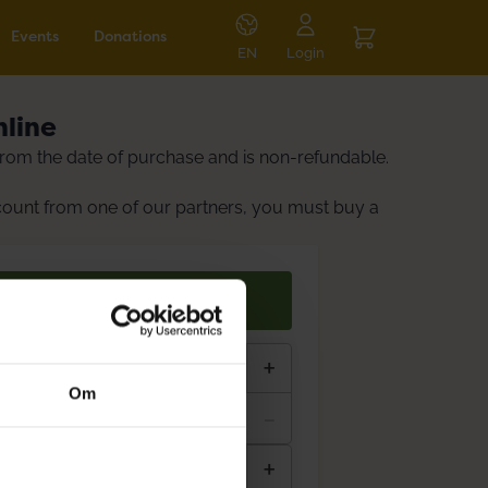
Events
Donations
EN
Login
nline
r from the date of purchase and is non-refundable.
count from one of our partners, you must buy a
S
+
Om
-
+
rs incl.)